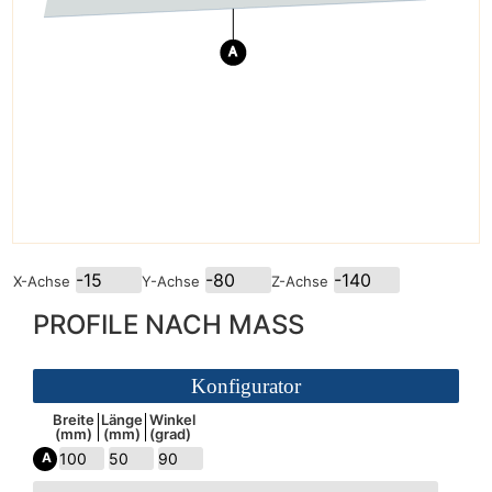
A
X-Achse
Y-Achse
Z-Achse
PROFILE NACH MASS
Konfigurator
Breite
Länge
Winkel
(mm)
(mm)
(grad)
A